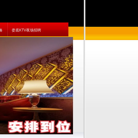
略
娄底KTV夜场招聘