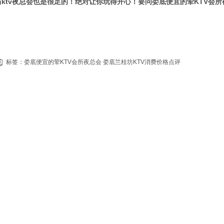
坊ktv夜总会也是很足的！绝对让你玩得开心！要问娄底便宜的荤KTV会
标签：
娄底便宜的荤KTV会所夜总会
娄底兰桂坊KTV消费价格点评