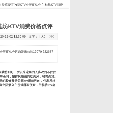
！娄底便宜的荤KTV会所夜总会-兰桂坊KTV消费
桂坊KTV消费价格点评
2-02 12:36:09 文字：【
大
】【
中
】
夜总会咨询娱乐总监17070 522687
围就特别好，所以来这里的人喜欢的不仅仅
38余间，整体风格偏向欧美风，格调高雅。
里的装修都是娄底ktv最前列的，包厢风格
真空陪酒公主价钱哪家便宜，兰桂坊ktv会