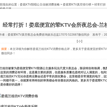
您现在的位置：
娄底KTV陪唱公主佳丽消费攻略
>
娄底荤KTV真空排行榜
> 经常打折
价格点评
经常打折！娄底便宜的荤KTV会所夜总会-兰
作者：娄底荤KTV真空夜总会免费咨询娱乐总监17070 522687微信同步 发布于：2020-1
【
小
】
摘要：
本文详细为你解答娄底兰桂坊KTV消费价格点评，更多关于娄底便宜的荤KTV会所
微信同步！
兰桂坊被誉为娄底便宜荤KTV陪酒公主服务玩法尺度大夜总会，陈设特别有格调，氛
是这里的消费还有环境，这是最主要的原因，但是服务质量也是绝对让人满意的，包间
娄底兰桂坊KTV无论你是商业聚会还是平常的朋友聚会，这里都是非常满意的地方，这
每一间都不统一，你就算有再特别的审美都会有你喜欢的风格的。更多关于娄底荤KTV
所是你最好的选择！
娄底兰桂坊KTV会所俱乐部