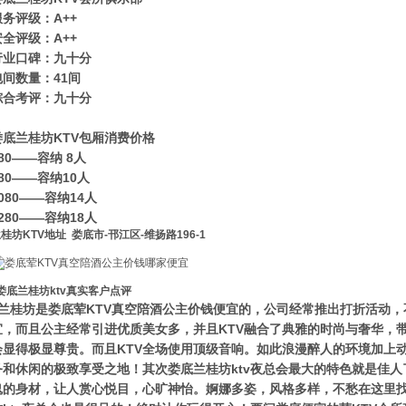
服务评级：A++
安全评级：A++
行业口碑：九十分
包间数量：41间
综合考评：九十分
娄底兰桂坊KTV包厢消费价格
80——容纳 8人
80——容纳10人
080——容纳14人
280——容纳18人
桂坊KTV地址 娄底市-邗江区-维扬路196-1
娄底兰桂坊ktv真实客户点评
兰桂坊是娄底荤KTV真空陪酒公主价钱便宜的，公司经常推出打折活动
宜，而且公主经常引进优质美女多，并且KTV融合了典雅的时尚与奢华，
会显得极显尊贵。而且KTV全场使用顶级音响。如此浪漫醉人的环境加上
务和休闲的极致享受之地！其次娄底兰桂坊ktv夜总会最大的特色就是佳
鬼的身材，让人赏心悦目，心旷神怡。婀娜多姿，风格多样，不愁在这里