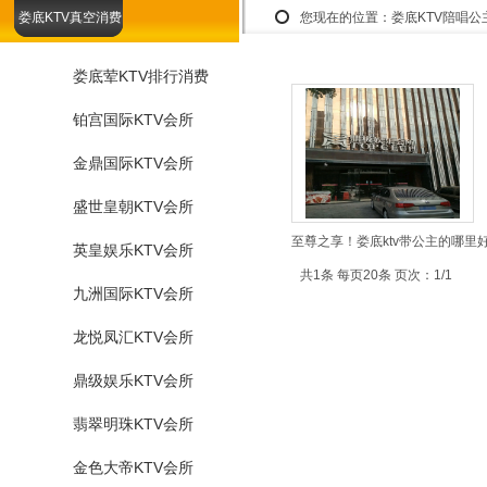
娄底KTV真空消费
您现在的位置：
娄底KTV陪唱
娄底荤KTV排行消费
铂宫国际KTV会所
金鼎国际KTV会所
盛世皇朝KTV会所
至尊之享！娄底ktv带公主的哪里
英皇娱乐KTV会所
共1条 每页20条 页次：1/1
九洲国际KTV会所
龙悦凤汇KTV会所
鼎级娱乐KTV会所
翡翠明珠KTV会所
金色大帝KTV会所