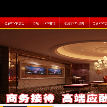
娄底KTV夜总会
娄底十大KTV排名
娄底荤KTV消费
娄底KTV