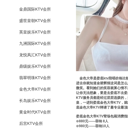
金鼎国际KTV会所
盛世皇朝KTV会所
英皇娱乐KTV会所
九洲国际KTV会所
龙悦凤汇KTV会所
鼎级娱乐KTV会所
翡翠明珠KTV会所
金色大帝是娄底ktv陪唱价格比
进去你就知道金碧辉煌这词是怎么
微笑。看到她们的笑容就算心情不
金色大帝KTV会所
让你无法想象，要是去娄底不去娄
KTV服务员都是经过层层选拨的
长岛娱乐KTV会所
皇，一进到娄底金色大帝KTV，
底金色大帝KTV聘请了最专业最
黄金时代KTV会所
娄底金色大帝KTV荤场包厢消费指
⊙880元——容纳 8人
后宫KTV会所
⊙980元——容纳10人