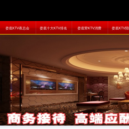
娄底KTV夜总会
娄底十大KTV排名
娄底荤KTV消费
娄底KTV